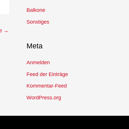
c
Balkone
h
Sonstiges
:
ie
→
Meta
Anmelden
Feed der Einträge
Kommentar-Feed
WordPress.org