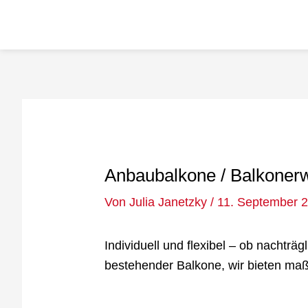
Zum
Inhalt
springen
Post
navigation
Anbaubalkone / Balkoner
Von
Julia Janetzky
/
11. September 
Individuell und flexibel – ob nachtr
bestehender Balkone, wir bieten ma