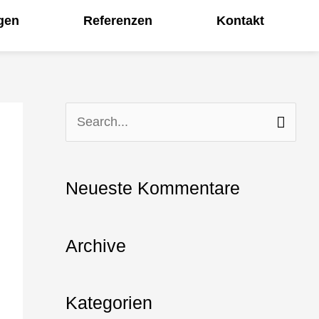
gen
Referenzen
Kontakt
S
u
c
Neueste Kommentare
h
e
Archive
n
n
Kategorien
a