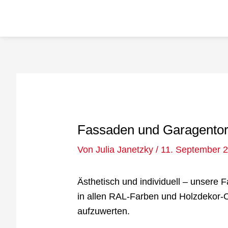
Zum
Inhalt
springen
Post
navigation
Fassaden und Garagentor
Von
Julia Janetzky
/
11. September 
Ästhetisch und individuell – unsere
in allen RAL-Farben und Holzdekor-Op
aufzuwerten.