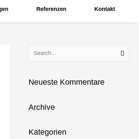
gen
Referenzen
Kontakt
S
u
c
Neueste Kommentare
h
e
Archive
n
n
Kategorien
a